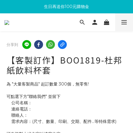
生日再送你100元購物金
滿300回饋10%購物金
加入成為新會員 馬上領取50元購物金
滿300回饋10%購物金
分享到
【客製訂作】BOO1819-杜邦
紙飲料杯套
為 "大量客製商品" 起訂數量 300個，無零售!
可點選下方"聯絡我們" 並留下
    公司名稱：
    連絡電話：
    聯絡人：
    需求內容：(尺寸、數量、印刷、交期、配件...等特殊需求)