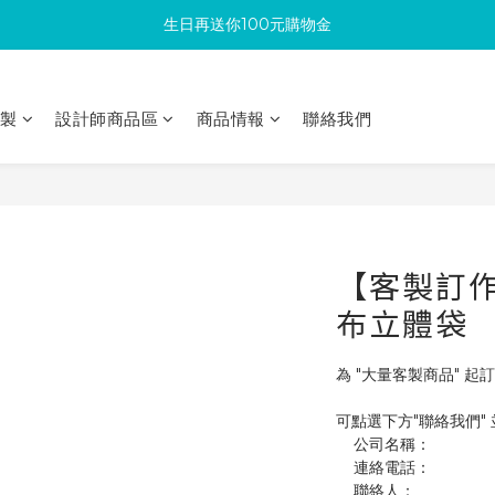
生日再送你100元購物金
滿300回饋10%購物金
加入成為新會員 馬上領取50元購物金
印製
設計師商品區
商品情報
聯絡我們
滿300回饋10%購物金
【客製訂作】
布立體袋
為 "大量客製商品" 起訂
可點選下方"聯絡我們"
    公司名稱：
    連絡電話：
    聯絡人：