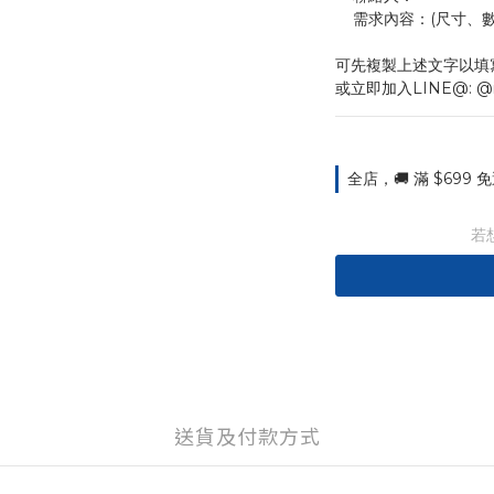
    需求內容：(尺
可先複製上述文字以填
或立即加入LINE@: @
全店，🚚 滿 $699
若
送貨及付款方式