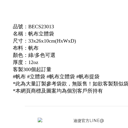
品號：
BECS23013
名稱：
帆布立體袋
尺寸：33x26x10cm(HxWxD)
布料：帆布
顏色：綠/多色可選
厚度：12oz
客製300個起訂量
#帆布 #立體袋 #帆布立體袋
#帆布提袋
*此為大量訂製參考袋款，無販售！如欲客製類似
*本網頁商標及圖案均為個別客戶所持有