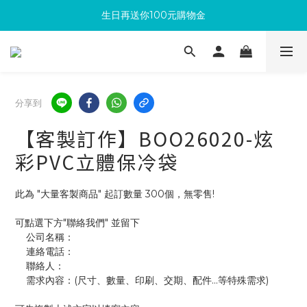
生日再送你100元購物金
滿300回饋10%購物金
加入成為新會員 馬上領取50元購物金
滿300回饋10%購物金
分享到
【客製訂作】BOO26020-炫
彩PVC立體保冷袋
此為 "大量客製商品" 起訂數量 300個，無零售!
可點選下方"聯絡我們" 並留下
    公司名稱：
    連絡電話：
    聯絡人：
    需求內容：(尺寸、數量、印刷、交期、配件...等特殊需求)