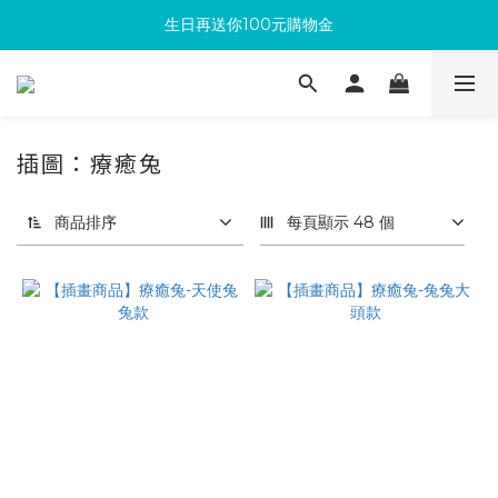
生日再送你100元購物金
滿300回饋10%購物金
加入成為新會員 馬上領取50元購物金
滿300回饋10%購物金
插圖：療癒兔
商品排序
每頁顯示 48 個