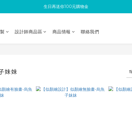
生日再送你100元購物金
滿300回饋10%購物金
加入成為新會員 馬上領取50元購物金
印製
設計師商品區
商品情報
聯絡我們
滿300回饋10%購物金
子妹妹