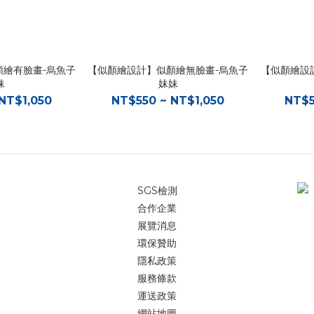
顏繪有臉畫-烏魚子
【似顏繪設計】似顏繪無臉畫-烏魚子
【似顏繪設
妹
妹妹
NT$1,050
NT$550 ~ NT$1,050
NT$5
SGS檢測
合作企業
展覽消息
環保贊助
隱私政策
服務條款
運送政策
網站地圖