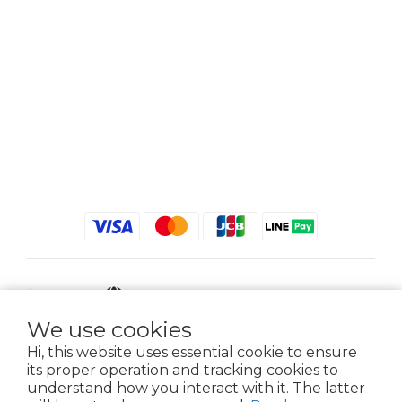
$
TWD
English
We use cookies
Hi, this website uses essential cookie to ensure
its proper operation and tracking cookies to
2021 © iGreenbag | DoaBag | Working Hrs 8:30 - 18:00｜新北市新莊區中正路
understand how you interact with it. The latter
659-5號3樓 | 02-2903-8800 | 統編 : 28396448 (唯一統編無關係企業)