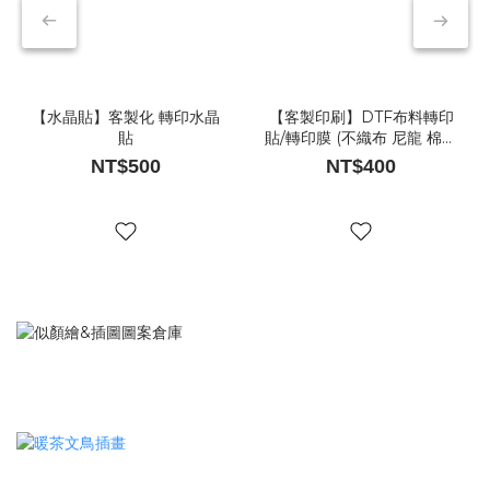
【水晶貼】客製化 轉印水晶
【客製印刷】DTF布料轉印
貼
貼/轉印膜 (不織布 尼龍 棉布
材質適用)
NT$500
NT$400