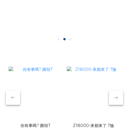
你有事嗎? 圓領T
Z18000-來都來了 T恤