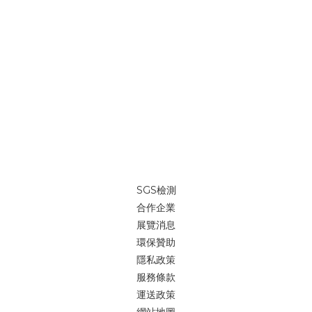
品質的需求，歡迎各大企業隨時詢價詢問。這次展覽很多人問我
們：「自我修復記憶纖維現場有嗎？」 我們說：「這是時光機的概
念，上面時間是2066年。」不只是展示「現在能做什麼」，更是讓
人開始想像「未來會是什麼樣子」。就像二十年前，我們很難想像
自動駕駛甚至飛行車會逐漸成為現實；而今天，我們把一個還不存
在的材質概念放進展場，讓它先存在於想像裡開始。 大量全客製印
刷//少量來一件就印//帆布袋、並且能夠重複使用，為愛護地球盡一
份心。我們高於業界的自我品質要求，不斷研究、創新，為了地球
提供一個輕鬆無負擔的綠色提袋「我們能做的事，就是堅持「環
保」的善念，能為地球減少些傷害。大家一起努力吧~ 🔎做個包//來
一件就印//https://reurl.cc/xpNNpN LINE@客服 👉
SGS檢測
https://reurl.cc/V88jan (ID：@igreenbag)🔎iGreenBag大量客
合作企業
製包款官網新貨作工參考👉 https://reurl.cc/nDDdd8Line@快速
展覽消息
詢價👉 https://reurl.cc/V88jan (ID：@igreenbag)
環保贊助
隱私政策
服務條款
運送政策
網站地圖