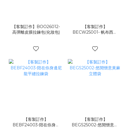
【客製訂作】BOO26012-
【客製訂作】
高彈離皮膜拉鍊包(化妝包)
BECW25001- 帆布西裝
套
【客製訂作】
【客製訂作】
BEBF24003-陪在你身邊
BEGS25002-悠閒愜意黃
尼龍平縫拉鍊袋
麻立體袋