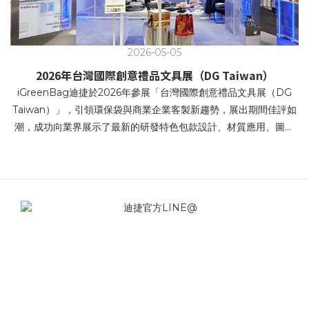
2026-05-05
2026年台灣國際創意禮品文具展（DG Taiwan）
iGreenBag迪捷於2026年參展「台灣國際創意禮品文具展（DG
Taiwan）」，引領環保袋與商業企業客製新趨勢，展出期間佳評如
潮，成功向業界展示了最新的研發特色包款設計、材質應用、圖文
設計、環保產品等,創新設計以及全方位的服務項目。本次展場視覺
以科技 × 未來 × 永續 為主軸 強調科技回收 / 回溯未來 / 再生循環 /
科幻科技感。 科技賦能再生，循環成為本能 • 價值循環，再生未來
• 再生未來，未來重生 • 回收科技，重構未來提袋 • 科技賦能再生，
循環成為本能 iGreenBag迪捷針對企業客戶端（B2B）展示了創新
設計兼顧環保、時尚與實用性的多元化提袋解決方案。在追求永續
發展的時代，帆布袋不僅是重複使用的環保載具，更是企業傳遞品
牌精神的重要媒介。 iGreenBag讓企業能準確掌握市場最新趨勢與
資訊，並快速找到利於宣傳企業品牌或包裝自家商品的優質產品。
無論是商務禮品包溫袋或是商品帆布袋、不織布提袋，皆能滿足高