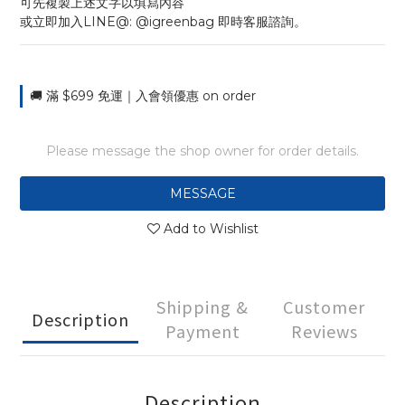
可先複製上述文字以填寫內容
或立即加入LINE@: @igreenbag 即時客服諮詢。
🚚 滿 $699 免運｜入會領優惠 on order
Please message the shop owner for order details.
MESSAGE
Add to Wishlist
Shipping &
Customer
Description
Payment
Reviews
Description