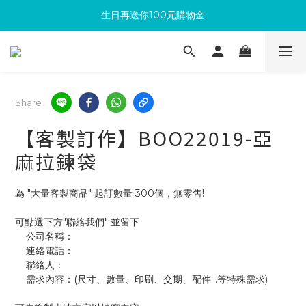
生日再送你100元購物金
滿300回饋10%購物金
加入成為新會員 馬上領取50元購物金
滿300回饋10%購物金
Share
【客製訂作】BOO22019-亞
麻拉鍊袋
為 "大量客製商品" 起訂數量 300個，無零售!
可點選下方"聯絡我們" 並留下
    公司名稱：
    連絡電話：
    聯絡人：
    需求內容：(尺寸、數量、印刷、交期、配件...等特殊需求)