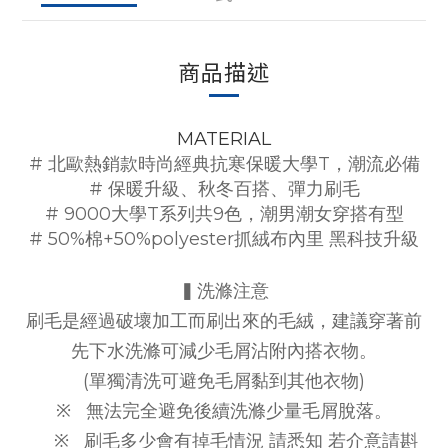
商品描述
MATERIAL
# 北歐熱銷款時尚經典抗寒保暖大學T，潮流必備
# 保暖升級、秋冬百搭、彈力刷毛
# 9000大學T系列共9色，潮男潮女穿搭有型
# 50%棉+50%polyester抓絨布內里 黑科技升級
▍洗滌注意
刷毛是經過破壞加工而刷出來的毛絨，建議穿著前
先下水洗滌可減少毛屑沾附內搭衣物。
(單獨清洗可避免毛屑黏到其他衣物)
※
無法完全避免後續洗滌少量毛屑脫落。
※
刷毛多少會有掉毛情況 請悉知 若介意請斟