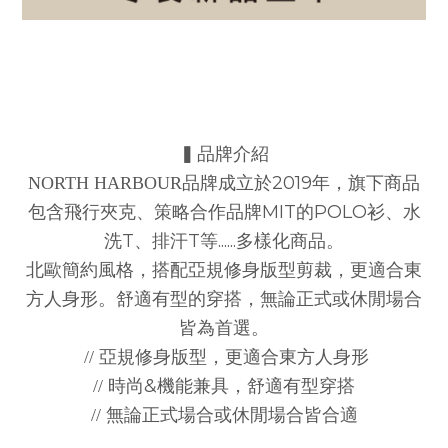
▍品牌介紹
2019
NORTH HARBOUR
品牌成立於
年，旗下商品
MIT
POLO
包含飛行夾克、策略合作品牌
的
衫、水
T
T
......
洗
、排汗
等
多樣化商品。
北歐簡約風格，搭配亞規修身版型剪裁，更適合東
方人身形。
舒適有型的穿搭，無論正式或休閒場合
皆為首選。
//
亞規修身版型，更適合東方人身形
&
//
時尚
機能兼具，舒適有型穿搭
// 無論
正式場合或休閒場合皆合適