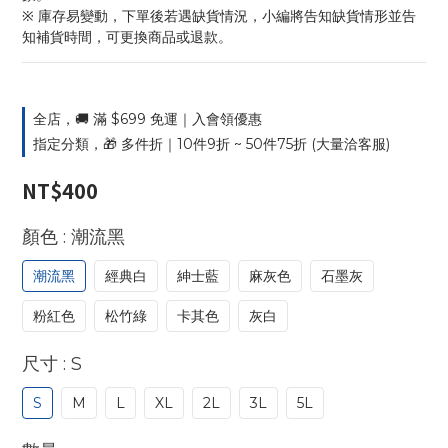
※ 庫存易變動，下單後若遇缺貨情況，小編將告知缺貨情形並告
知補貨時間，可更換商品或退款。
全店，🚚 滿 $699 免運｜入會領優惠
指定分類，🎁 多件折｜10件9折 ~ 50件75折 (大量洽客服)
NT$400
: 潮流黑
顏色
潮流黑
經典白
紳士藍
麻灰色
石墨灰
粉紅色
松竹綠
卡其色
灰白
: S
尺寸
S
M
L
XL
2L
3L
5L