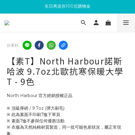
生日再送你100元購物金
滿300回饋10%購物金
加入成為新會員 馬上領取50元購物金
滿300回饋10%購物金
分享到
【素T】North Harbour諾斯
哈波 9.7oz北歐抗寒保暖大學
T - 9色
North Harbour 官方經銷授權正品
※ 頂級厚磅 / 9.7oz (彈力刷毛)
※ 此為素面不印刷T恤下單頁
※ 素面T恤不參與任何優惠活動
※ 衣服為天然純棉材質製造，同一批可能色差狀況，屬正常現
象。