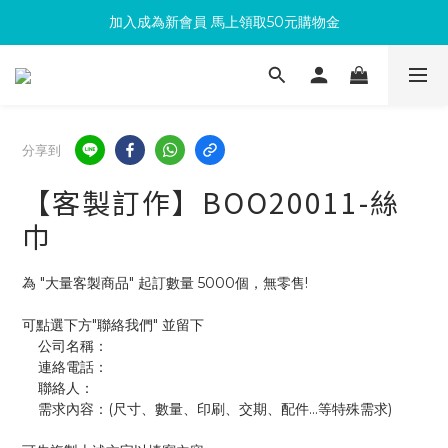
加入成為新會員 馬上領取50元購物金
滿300回饋10%購物金
滿300回饋10%購物金
分享到
【客製訂作】BOO20011-絲
巾
為 "大量客製商品" 起訂數量 5000個，無零售!
可點選下方"聯絡我們" 並留下
    公司名稱：
    連絡電話：
    聯絡人：
    需求內容：(尺寸、數量、印刷、交期、配件...等特殊需求)