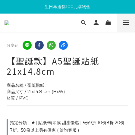
生日再送你100元購物金
滿300回饋10%購物金
加入成為新會員 馬上領取50元購物金
滿300回饋10%購物金
分享到
【聖誕款】A5聖誕貼紙
21x14.8cm
商品名稱 / 聖誕貼紙
商品尺寸 / 21x14.8 cm (HxW)
材質 / PVC
指定分類，★[ 貼紙/轉印膜 甜甜優惠 ] 5份9折 10份8折 20份
7折。50份以上另有優惠 ( 洽詢客服 )