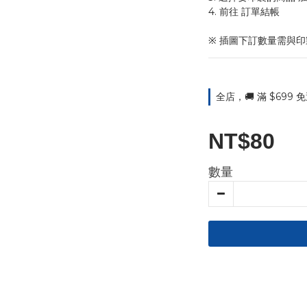
4. 前往 訂單結帳 
※ 插圖下訂數量需與
全店，🚚 滿 $699
NT$80
數量