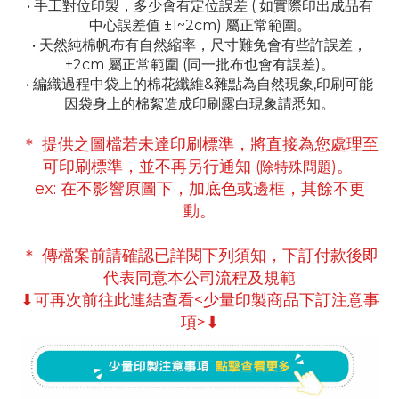
• 手工對位印製，多少會有定位誤差 ( 如實際印出成品有
中心誤差值 ±1~2cm) 屬正常範圍。
• 天然純棉帆布有自然縮率，尺寸難免會有些許誤差，
±2cm 屬正常範圍 (同一批布也會有誤差)。
• 編織過程中袋上的棉花纖維&雜點為自然現象,印刷可能
因袋身上的棉絮造成印刷露白現象請悉知。
＊ 提供之圖檔若未達印刷標準，將直接為您處理至
可印刷標準
，並不再另行通知
。
(除特殊問題)
ex:
在不影響原圖下，
加底色或邊框，
其餘不更
動。
＊ 傳檔案前請確認已詳閱下列須知，下訂付款後即
代表同意本公司流程及規範
⬇可再次前往此連結查看<少量印製商品下訂注意事
項>⬇