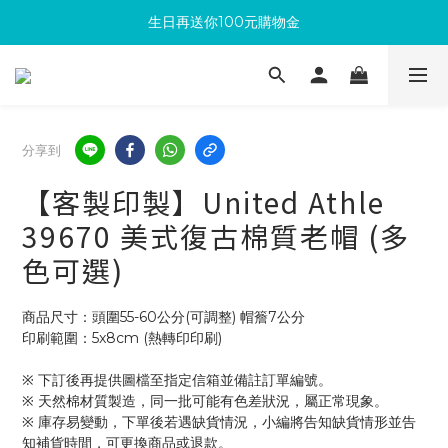
生日再送你100元購物金
滿300回饋10%購物金
加入成為新會員 馬上領取50元購物金
滿300回饋10%購物金
分享到
【客製印製】United Athle
39670 美式復古棉質老帽 (多
色可選)
商品尺寸：頭圍55-60公分(可調整) 帽簷7公分
印刷範圍：5x8cm (熱轉印印刷)
※ 下訂後再提供圖檔至指定信箱並備註訂單編號。
※ 天然棉材質製造，同一批可能有色差狀況，屬正常現象。
※ 庫存易變動，下單後若遇缺貨情況，小編將告知缺貨情形並告
知補貨時間，可更換商品或退款。