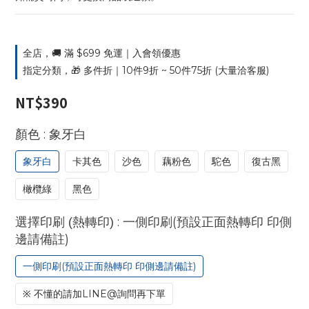
全店，🚚 滿 $699 免運｜入會領優惠
指定分類，🎁 多件折｜10件9折 ~ 50件75折 (大量洽客服)
NT$390
: 象牙白
顏色
象牙白
卡其色
沙色
藕粉色
駝色
復古黑
橄欖綠
黑色
: 一側印刷(預設正面熱轉印 印側
選擇印刷 (熱轉印)
邊請備註)
一側印刷(預設正面熱轉印 印側邊請備註)
※ 不懂的請加LINE@詢問再下單