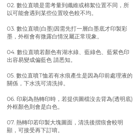
02. 數位直噴是需考量到纖維或棉絮位置不同，所
以可能會遇到某些位置咬色較不均。
03. 數位直噴(白墨)因需先打一層白墨底才印製彩
墨，外框會有微露白情況屬正常現象。
04. 數位直噴若顏色有湖水綠、藍綠色、藍紫色印
出容易變成偏藍色 請悉知。
05. 數位直噴T恤若有水痕產生是因為印前處理液的
關係，下水洗可清洗掉。
06. 印刷為熱轉印時，若提供圖檔沒去背為(透明底)
外框顏色則會是白色。
07. 熱轉印若印製大塊圖面，清洗後摺痕會較明
顯，可接受再下訂唷。