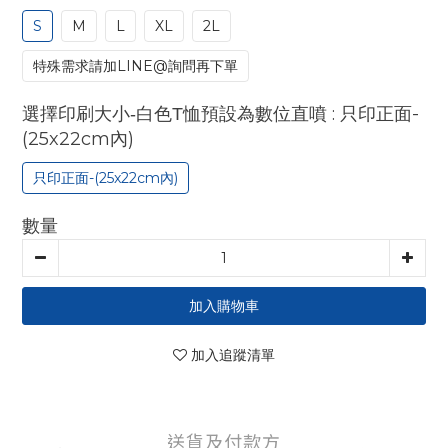
S
M
L
XL
2L
特殊需求請加LINE@詢問再下單
: 只印正面-
選擇印刷大小-白色T恤預設為數位直噴
(25x22cm內)
只印正面-(25x22cm內)
數量
加入購物車
加入追蹤清單
送貨及付款方