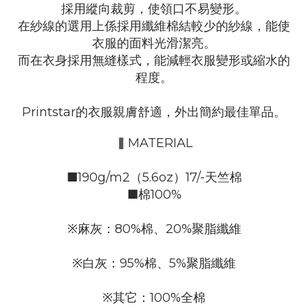
採用縱向裁剪，使領口不易變形。
在
紗線的選用上係採用纖維棉結較少的紗線，能使
衣服的面料光滑潔亮。
而在
衣身採用無縫樣式，能減輕衣服變形或縮水的
程度。
Printstar的衣服親膚舒適，外出簡約最佳單品。
▍
MATERIAL
■190g/m2（5.6oz）17/-天竺棉
■棉100%
※麻灰：80%棉、20%聚脂纖維
※白灰：95%棉、5%聚脂纖維
※其它：100%全棉