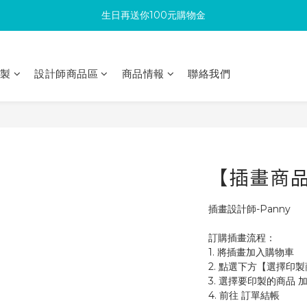
生日再送你100元購物金
滿300回饋10%購物金
加入成為新會員 馬上領取50元購物金
印製
設計師商品區
商品情報
聯絡我們
滿300回饋10%購物金
【插畫商品
插畫設計師-Panny
訂購插畫流程：
1. 將插畫加入購物車
2. 點選下方【選擇印
3. 選擇要印製的商品 
4. 前往 訂單結帳 