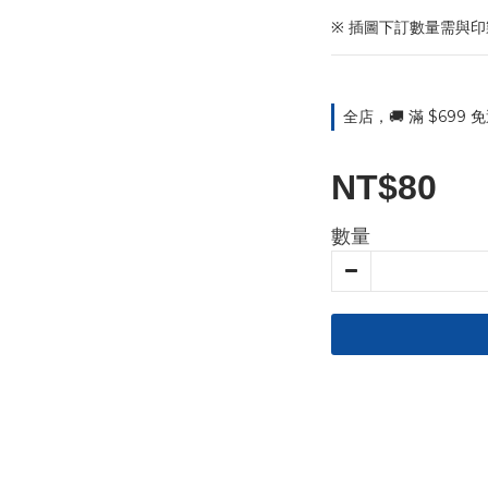
※ 插圖下訂數量需與
全店，🚚 滿 $699
NT$80
數量