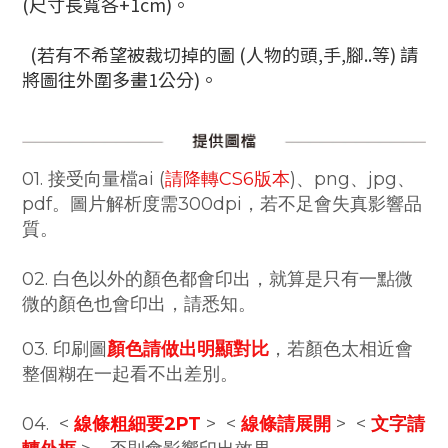
(尺寸長寬各+1cm)。
(若有不希望被裁切掉的圖 (人物的頭,手,腳..等) 請
將圖往外圍多畫1公分)。
01. 接受向量檔ai (
請降轉CS6版本
)、png、jpg、
pdf。圖片解析度需300dpi，若不足會失真影響品
質。
02. 白色以外的顏色都會印出，就算是只有一點微
微的顏色也會印出，請悉知。
03. 印刷圖
顏色請做出明顯對比
，若顏色太相近會
整個糊在一起看不出差別。
04. <
線條粗細要2PT
> <
線條請展開
> <
文字請