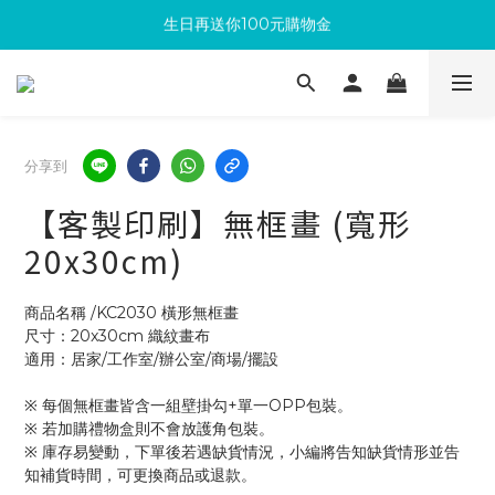
滿300回饋10%購物金
加入成為新會員 馬上領取50元購物金
滿300回饋10%購物金
分享到
【客製印刷】無框畫 (寬形
20x30cm)
商品名稱 /KC2030 橫形無框畫
尺寸：20x30cm 織紋畫布
適用：居家/工作室/辦公室/商場/擺設
※ 每個無框畫皆含一組壁掛勾+單一OPP包裝。
※ 若加購禮物盒則不會放護角包裝。
※ 庫存易變動，下單後若遇缺貨情況，小編將告知缺貨情形並告
知補貨時間，可更換商品或退款。