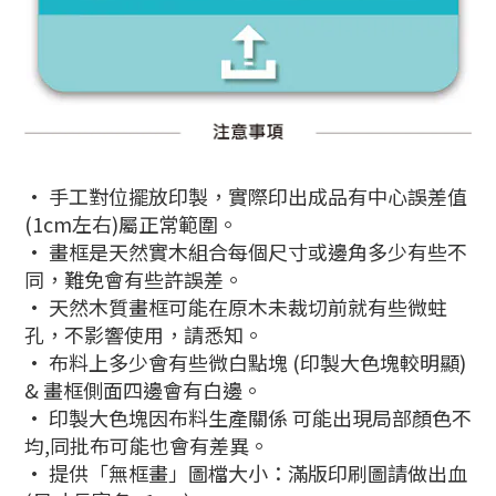
• 手工對位擺放印製，實際印出成品有中心誤差值
(1cm左右)屬正常範圍。
• 畫框是天然實木組合每個尺寸或邊角多少有些不
同，難免會有些許誤差。
• 天然木質畫框可能在原木未裁切前就有些微蛀
孔，不影響使用，請悉知。
• 布料上多少會有些微白點塊 (印製大色塊較明顯)
& 畫框側面四邊會有白邊。
• 印製大色塊因布料生產關係 可能出現局部顏色不
均,同批布可能也會有差異。
• 提供「無框畫」圖檔大小：滿版印刷圖請做出血