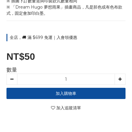
※ 插圖下訂數量需與印製款式數量相同
※ 「Dream Hugo 夢想雨果」插畫商品，凡是胚色或有色布款
式，固定會加印白墨。
全店，🚚 滿 $699 免運｜入會領優惠
NT$50
數量
加入購物車
加入追蹤清單