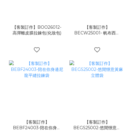
【客製訂作】BOO26012-
【客製訂作】
高彈離皮膜拉鍊包(化妝包)
BECW25001- 帆布西裝
套
【客製訂作】
【客製訂作】
BEBF24003-陪在你身邊
BEGS25002-悠閒愜意黃
尼龍平縫拉鍊袋
麻立體袋