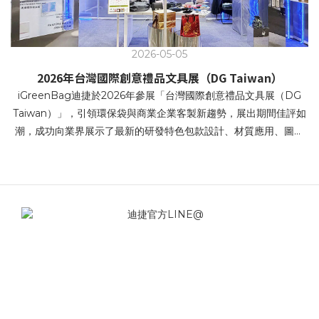
2026-05-05
2026年台灣國際創意禮品文具展（DG Taiwan）
iGreenBag迪捷於2026年參展「台灣國際創意禮品文具展（DG
Taiwan）」，引領環保袋與商業企業客製新趨勢，展出期間佳評如
潮，成功向業界展示了最新的研發特色包款設計、材質應用、圖文
設計、環保產品等,創新設計以及全方位的服務項目。本次展場視覺
以科技 × 未來 × 永續 為主軸 強調科技回收 / 回溯未來 / 再生循環 /
科幻科技感。 科技賦能再生，循環成為本能 • 價值循環，再生未來
• 再生未來，未來重生 • 回收科技，重構未來提袋 • 科技賦能再生，
循環成為本能 iGreenBag迪捷針對企業客戶端（B2B）展示了創新
設計兼顧環保、時尚與實用性的多元化提袋解決方案。在追求永續
發展的時代，帆布袋不僅是重複使用的環保載具，更是企業傳遞品
牌精神的重要媒介。 iGreenBag讓企業能準確掌握市場最新趨勢與
資訊，並快速找到利於宣傳企業品牌或包裝自家商品的優質產品。
無論是商務禮品包溫袋或是商品帆布袋、不織布提袋，皆能滿足高