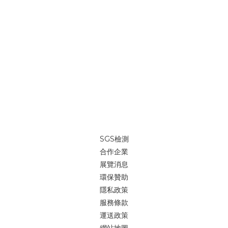
品質的需求，歡迎各大企業隨時詢價詢問。這次展覽很多人問我
們：「自我修復記憶纖維現場有嗎？」 我們說：「這是時光機的概
念，上面時間是2066年。」不只是展示「現在能做什麼」，更是讓
人開始想像「未來會是什麼樣子」。就像二十年前，我們很難想像
自動駕駛甚至飛行車會逐漸成為現實；而今天，我們把一個還不存
在的材質概念放進展場，讓它先存在於想像裡開始。 大量全客製印
刷//少量來一件就印//帆布袋、並且能夠重複使用，為愛護地球盡一
份心。我們高於業界的自我品質要求，不斷研究、創新，為了地球
提供一個輕鬆無負擔的綠色提袋「我們能做的事，就是堅持「環
保」的善念，能為地球減少些傷害。大家一起努力吧~ 🔎做個包//來
一件就印//https://reurl.cc/xpNNpN LINE@客服 👉
SGS檢測
https://reurl.cc/V88jan (ID：@igreenbag)🔎iGreenBag大量客
合作企業
製包款官網新貨作工參考👉 https://reurl.cc/nDDdd8Line@快速
展覽消息
詢價👉 https://reurl.cc/V88jan (ID：@igreenbag)
環保贊助
隱私政策
服務條款
運送政策
網站地圖