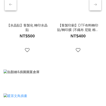
【水晶貼】客製化 轉印水晶
【客製印刷】DTF布料轉印
貼
貼/轉印膜 (不織布 尼龍 棉布
材質適用)
NT$500
NT$400