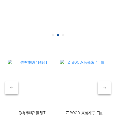
你有事嗎? 圓領T
Z18000-來都來了 T恤