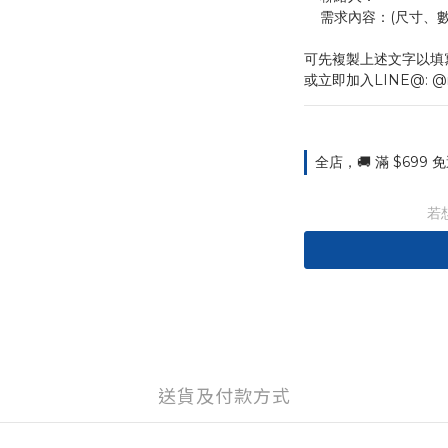
    需求內容：(尺
可先複製上述文字以填
或立即加入LINE@: @
全店，🚚 滿 $699
若
送貨及付款方式