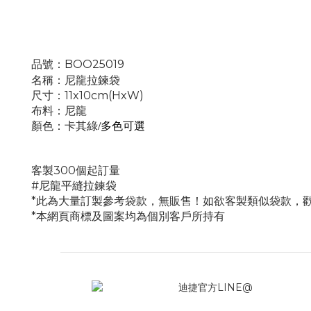
品號：BOO25019
名稱：尼龍拉鍊袋
尺寸：11x10cm(HxW)
布料：
尼龍
顏色：卡其綠
/多色可選
客製
3
00個起訂量
#
尼龍
平縫拉鍊袋
*此為大量訂製參考袋款，無販售！如欲客製類似袋款，
*本網頁商標及圖案均為個別客戶所持有