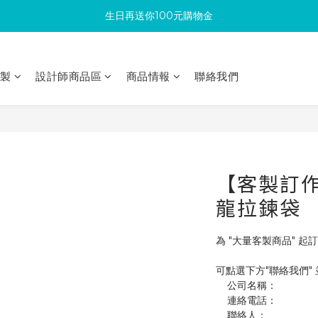
生日再送你100元購物金
滿300回饋10%購物金
加入成為新會員 馬上領取50元購物金
印製
設計師商品區
商品情報
聯絡我們
滿300回饋10%購物金
【客製訂作】
龍拉鍊袋
為 "大量客製商品" 起訂
可點選下方"聯絡我們"
    公司名稱：
    連絡電話：
    聯絡人：