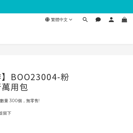
繁體中文
BOO23004-粉
行萬用包
數量 300個，無零售!
 並留下