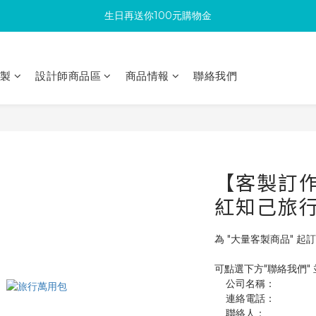
生日再送你100元購物金
滿300回饋10%購物金
加入成為新會員 馬上領取50元購物金
印製
設計師商品區
商品情報
聯絡我們
滿300回饋10%購物金
【客製訂作】
紅知己旅
為 "大量客製商品" 起訂
可點選下方"聯絡我們"
    公司名稱：
    連絡電話：
    聯絡人：