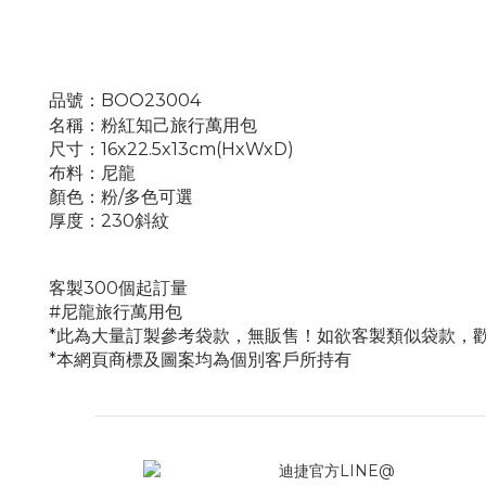
品號：BOO23004
名稱：粉紅知己旅行萬用包
尺寸：16x22.5x13cm(HxWxD)
布料：尼龍
顏色：粉/多色可選
厚度：230斜紋
客製300個起訂量
#
尼龍
旅行萬用包
*此為大量訂製參考袋款，無販售！如欲客製類似袋款，
*本網頁商標及圖案均為個別客戶所持有