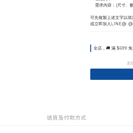
    需求內容：(尺
可先複製上述文字以填
或立即加入LINE@: @
全店，🚚 滿 $699
若
送貨及付款方式