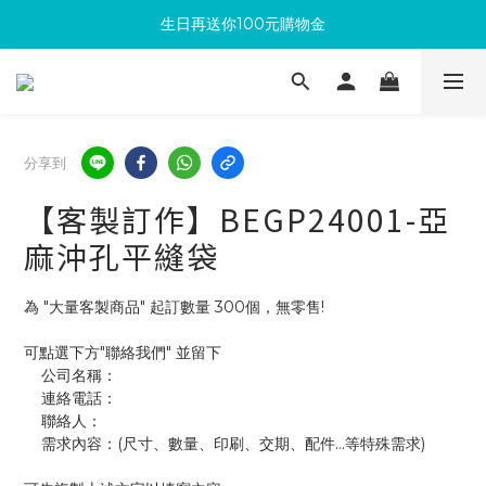
生日再送你100元購物金
滿300回饋10%購物金
加入成為新會員 馬上領取50元購物金
滿300回饋10%購物金
分享到
【客製訂作】BEGP24001-亞
麻沖孔平縫袋
為 "大量客製商品" 起訂數量 300個，無零售!
可點選下方"聯絡我們" 並留下
    公司名稱：
    連絡電話：
    聯絡人：
    需求內容：(尺寸、數量、印刷、交期、配件...等特殊需求)