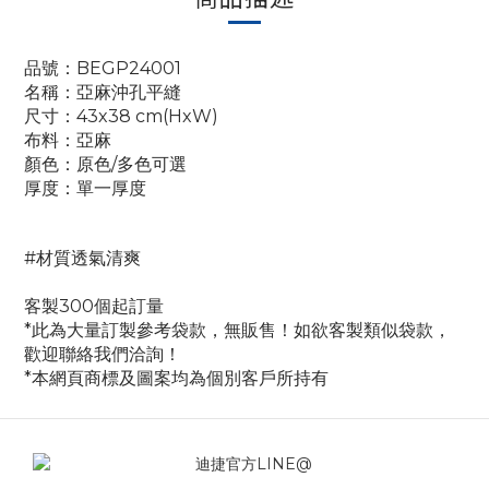
品號：BEGP24001
名稱：亞麻沖孔平縫
尺寸：43x38 cm(HxW)
布料：亞麻
顏色：原色/多色可選
厚度：單一厚度
#材質透氣清爽
客製300個起訂量
*此為大量訂製參考袋款，無販售！如欲客製類似袋款，
歡迎聯絡我們洽詢！
*本網頁商標及圖案均為個別客戶所持有