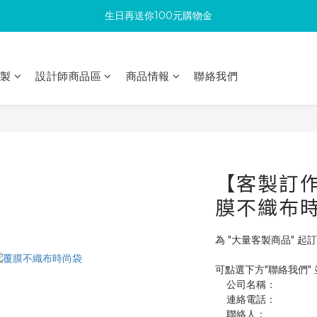
生日再送你100元購物金
滿300回饋10%購物金
加入成為新會員 馬上領取50元購物金
印製
設計師商品區
商品情報
聯絡我們
滿300回饋10%購物金
【客製訂作】
膜不織布
為 "大量客製商品" 起訂
可點選下方"聯絡我們"
    公司名稱：
    連絡電話：
    聯絡人：