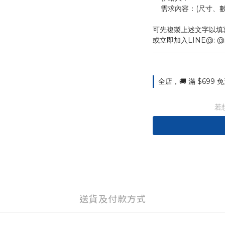
    需求內容：(尺
可先複製上述文字以填
或立即加入LINE@: @
全店，🚚 滿 $699
若
送貨及付款方式