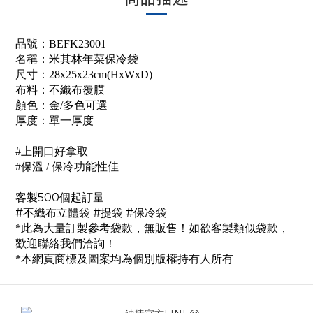
品號：
BEFK23001
名稱：
米其林年菜保冷袋
尺寸：28x25x23cm(HxWxD)
布料：
不織布覆膜
顏色：金/多色可選
厚度：
單一厚度
#上開口好拿取
#保溫 / 保冷功能性佳
客製500個起訂量
#不織布立體袋 #提袋
#保冷袋
*此為大量訂製參考袋款，無販售！如欲客製類似袋款，
歡迎聯絡我們洽詢！
*本網頁商標及圖案均為個別版權持有人所有