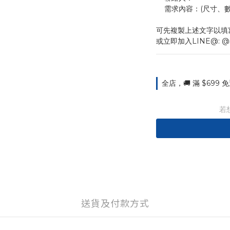
    需求內容：(尺
可先複製上述文字以填
或立即加入LINE@: @
全店，🚚 滿 $699
若
送貨及付款方式