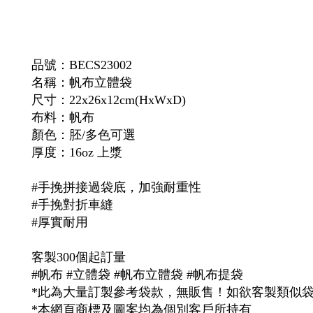
品號：
BECS23002
名稱：
帆布
立體袋
尺寸：22x26x12cm(HxWxD)
布料：帆布
顏色：胚/多色可選
厚度：16oz 上漿
#手挽拼接過袋底，加強耐重性
#手挽對折車縫
#厚實耐用
客製300個起訂量
#帆布 #立體袋 #帆布立體袋
#帆布提袋
*此為大量訂製參考袋款，無販售！如欲客製類似
*本網頁商標及圖案均為個別客戶所持有