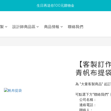
生日再送你100元購物金
滿300回饋10%購物金
加入成為新會員 馬上領取50元購物金
印製
設計師商品區
商品情報
聯絡我們
滿300回饋10%購物金
【客製訂作】
青帆布提
為 "大量客製商品" 起訂
可點選下方"聯絡我們"
    公司名稱：
    連絡電話：
    聯絡人：