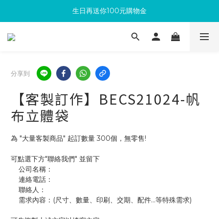
生日再送你100元購物金
滿300回饋10%購物金
加入成為新會員 馬上領取50元購物金
滿300回饋10%購物金
分享到
【客製訂作】BECS21024-帆
布立體袋
為 "大量客製商品" 起訂數量 300個，無零售!
可點選下方"聯絡我們" 並留下
    公司名稱：
    連絡電話：
    聯絡人：
    需求內容：(尺寸、數量、印刷、交期、配件...等特殊需求)