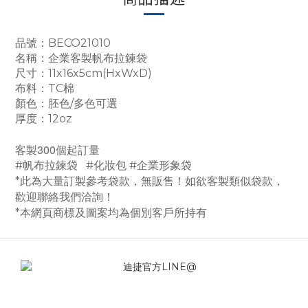
品號：BECO21010
名稱：企業客製帆布拉鍊袋
尺寸：11x16x5cm(HxWxD)
布料：TC棉
顏色：胚色/多色可選
厚度：12oz
客製300個起訂量
#帆布拉鍊袋
#化妝包
#企業形象袋
*此為大量訂製參考袋款，無販售！如欲客製類似袋款，
歡迎聯絡我們洽詢！
*本網頁商標及圖案均為個別客戶所持有