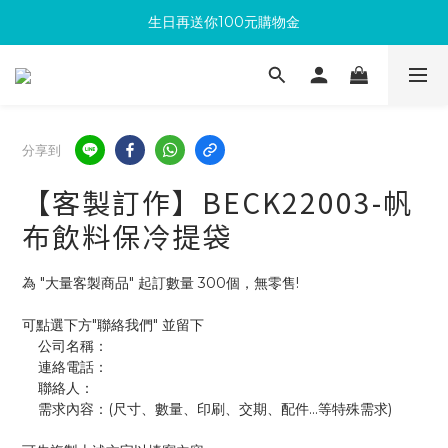
生日再送你100元購物金
滿300回饋10%購物金
加入成為新會員 馬上領取50元購物金
滿300回饋10%購物金
分享到
【客製訂作】BECK22003-帆
布飲料保冷提袋
為 "大量客製商品" 起訂數量 300個，無零售!
可點選下方"聯絡我們" 並留下
    公司名稱：
    連絡電話：
    聯絡人：
    需求內容：(尺寸、數量、印刷、交期、配件...等特殊需求)