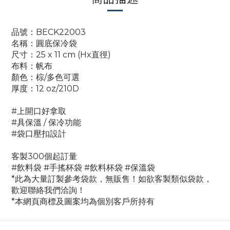
品號：BECK22003
名稱：圓底保冷袋
尺寸：25 x 11 cm (Hx直徑)
布料：帆布
顏色：棕/多色可選
厚度：12 oz/210D
#上開口好拿取
#具保溫 / 保冷功能
#袋口壓扣設計
客製300個起訂量
#飲料袋 #手搖杯袋 #飲料杯袋 #保溫袋
*此為大量訂製參考袋款，無販售！如欲客製類似袋款，
歡迎聯絡我們洽詢！
*本網頁商標及圖案均為個別客戶所持有