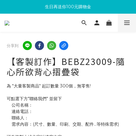
生日再送你100元購物金
滿300回饋10%購物金
加入成為新會員 馬上領取50元購物金
滿300回饋10%購物金
分享到
【客製訂作】BEBZ23009-隨
心所欲背心摺疊袋
為 "大量客製商品" 起訂數量 300個，無零售!
可點選下方"聯絡我們" 並留下
    公司名稱：
    連絡電話：
    聯絡人：
    需求內容：(尺寸、數量、印刷、交期、配件...等特殊需求)