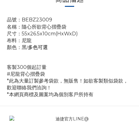
品號：BEBZ23009
名稱：隨心所欲背心摺疊袋
尺寸：55x26.5
x10
cm(HxW
xD
)
布料：
尼龍
顏色：黑
/多色可選
客製300個起訂量
#尼龍背心摺疊袋
*此為大量訂製參考袋款，無販售！如欲客製類似袋款，
歡迎聯絡我們洽詢！
*本網頁商標及圖案均為個別客戶所持有