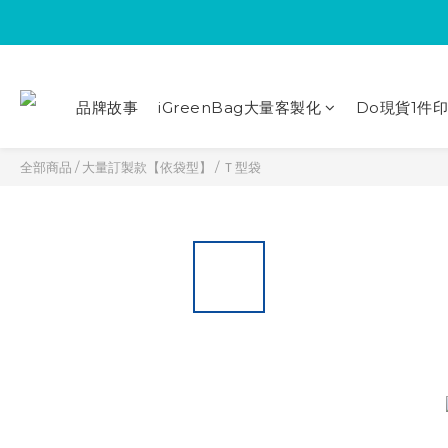
品牌故事
iGreenBag大量客製化
Do現貨1件
全部商品
/
大量訂製款【依袋型】
/
Ｔ型袋