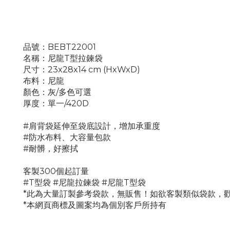
品號：BEBT22001
名稱：尼龍T型拉鍊袋
尺寸：23x28x14 cm (HxWxD)
布料：尼龍
顏色：灰/多色可選
厚度：單一/420D
#肩背袋延伸至袋底設計，增加承重度
#防水布料、大容量包款
#耐髒，好擦拭
客製300個起訂量
#T型袋 #尼龍拉鍊袋
#尼龍
T型袋
*此為大量訂製參考袋款，無販售！如欲客製類似袋款，
*本網頁商標及圖案均為個別客戶所持有