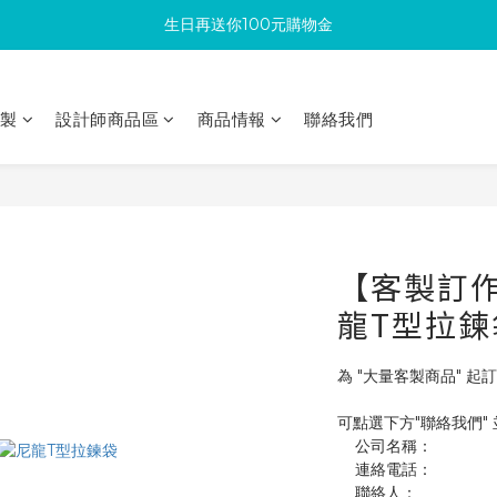
生日再送你100元購物金
滿300回饋10%購物金
加入成為新會員 馬上領取50元購物金
印製
設計師商品區
商品情報
聯絡我們
滿300回饋10%購物金
【客製訂作】
龍T型拉鍊
為 "大量客製商品" 起訂
可點選下方"聯絡我們"
    公司名稱：
    連絡電話：
    聯絡人：