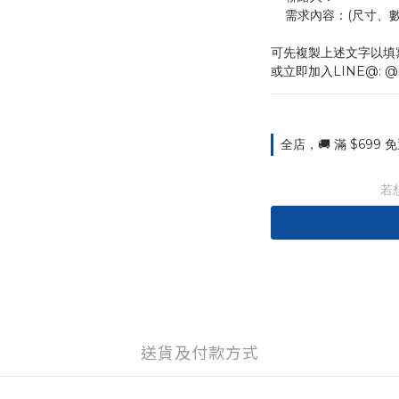
    需求內容：(尺
可先複製上述文字以填
或立即加入LINE@: @
全店，🚚 滿 $699
若
送貨及付款方式