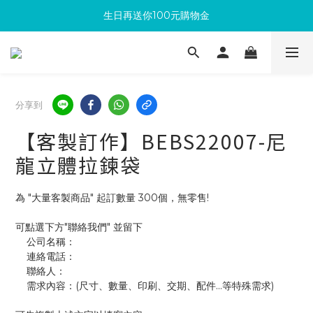
生日再送你100元購物金
滿300回饋10%購物金
加入成為新會員 馬上領取50元購物金
滿300回饋10%購物金
分享到
【客製訂作】BEBS22007-尼
龍立體拉鍊袋
為 "大量客製商品" 起訂數量 300個，無零售!
可點選下方"聯絡我們" 並留下
    公司名稱：
    連絡電話：
    聯絡人：
    需求內容：(尺寸、數量、印刷、交期、配件...等特殊需求)