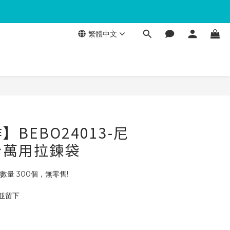
繁體中文
BEBO24013-尼
身萬用拉鍊袋
數量 300個，無零售!
 並留下