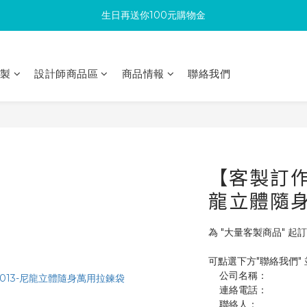
生日再送你100元購物金
滿300回饋10%購物金
加入成為新會員 馬上領取50元購物金
印製
設計師商品區
商品情報
聯絡我們
滿300回饋10%購物金
【客製訂作】
龍立體隨
為 "大量客製商品" 起訂
可點選下方"聯絡我們"
    公司名稱：
    連絡電話：
    聯絡人：