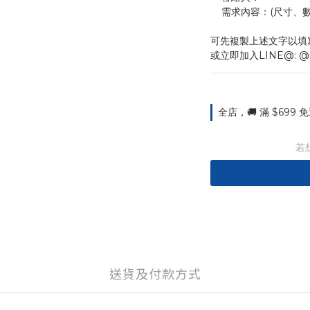
    需求內容：(尺
可先複製上述文字以填
或立即加入LINE@: @
全店，🚚 滿 $699
若
送貨及付款方式