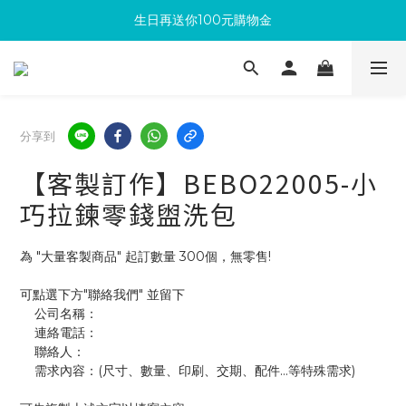
生日再送你100元購物金
滿300回饋10%購物金
加入成為新會員 馬上領取50元購物金
滿300回饋10%購物金
分享到
【客製訂作】BEBO22005-小
巧拉鍊零錢盥洗包
為 "大量客製商品" 起訂數量 300個，無零售!
可點選下方"聯絡我們" 並留下
    公司名稱：
    連絡電話：
    聯絡人：
    需求內容：(尺寸、數量、印刷、交期、配件...等特殊需求)