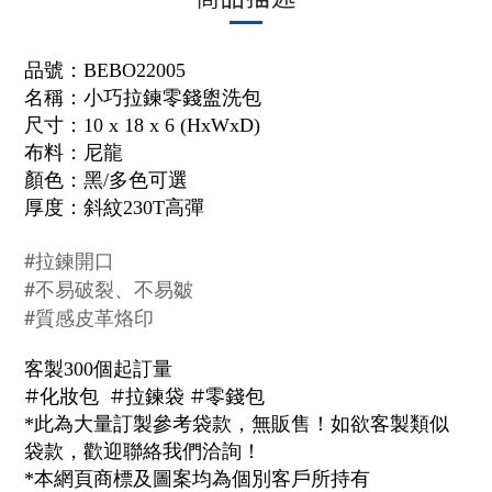
品號：
BEBO22005
名稱：小巧拉鍊零錢盥洗包
尺寸：10 x 18 x 6 (HxWxD)
布料：
尼龍
顏色：
黑/多色可選
厚度：
斜紋230T高彈
#拉鍊
開口
#不易破裂、不易皺
#質感皮革烙印
客製300個起訂量
#化妝包 #拉鍊袋 #零錢包
*此為大量訂製參考袋款，無販售！如欲客製類似
袋款，歡迎聯絡我們洽詢！
*本網頁商標及圖案均為個別客戶所持有