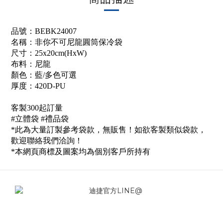
品號：
BEBK24007
名稱：非你不可
尼龍圓筒保冷袋
尺寸：25x20cm(HxW)
布料：尼龍
顏色：藍/多色可選
厚度：420D-PU
客製300起訂量
#立體袋 #禮品袋
*此為大量訂製參考袋款，無販售！如欲客製類似袋款，
歡迎聯絡我們洽詢！
*本網頁商標及圖案均為個別客戶所持有