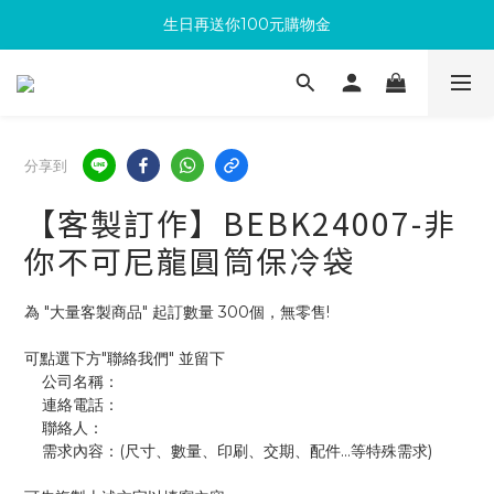
生日再送你100元購物金
滿300回饋10%購物金
加入成為新會員 馬上領取50元購物金
滿300回饋10%購物金
分享到
【客製訂作】BEBK24007-非
你不可尼龍圓筒保冷袋
為 "大量客製商品" 起訂數量 300個，無零售!
可點選下方"聯絡我們" 並留下
    公司名稱：
    連絡電話：
    聯絡人：
    需求內容：(尺寸、數量、印刷、交期、配件...等特殊需求)