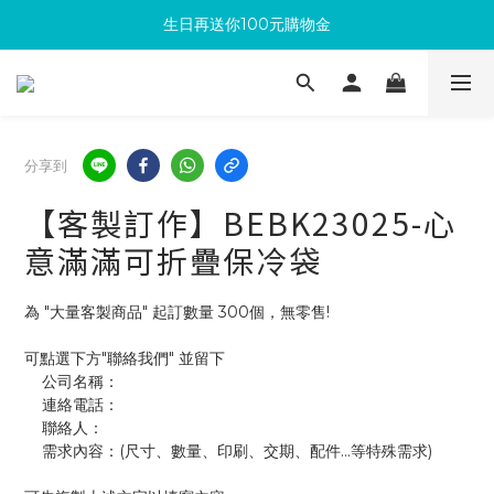
生日再送你100元購物金
滿300回饋10%購物金
加入成為新會員 馬上領取50元購物金
滿300回饋10%購物金
分享到
【客製訂作】BEBK23025-心
意滿滿可折疊保冷袋
為 "大量客製商品" 起訂數量 300個，無零售!
可點選下方"聯絡我們" 並留下
    公司名稱：
    連絡電話：
    聯絡人：
    需求內容：(尺寸、數量、印刷、交期、配件...等特殊需求)