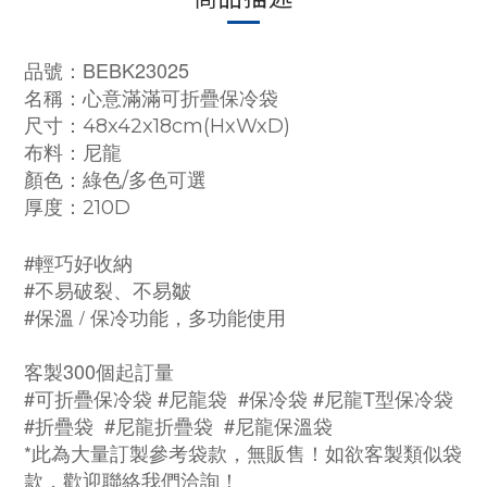
品號：
BEBK23025
名稱：
心意滿滿可折疊保冷袋
尺寸：48x42x18cm(HxWxD)
布料：
尼龍
顏色：綠色/多色可選
厚度：210D
#輕巧好收納
#不易破裂、不易皺
#保溫 / 保冷功能，多功能使用
客製300個起訂量
#可折疊保冷袋
#尼龍袋 #保冷袋 #尼龍T型保冷袋
#折疊袋 #尼龍
折疊袋
#尼龍
保溫
袋
*此為大量訂製參考袋款，無販售！如欲客製類似袋
款，歡迎聯絡我們洽詢！