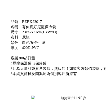
品號：
BEBK23017
名稱：
有你真好尼龍保冷袋
尺寸：23x42x31cm(HxWxD)
布料：
尼龍
顏色
：白
色/多色可選
厚度：420D-PVC
客製300起訂量
#尼龍
保溫袋 #保冷袋
*此為大量訂製參考袋款，無販售！如欲客製類似袋款，
*本網頁商標及圖案均為個別客戶所持有