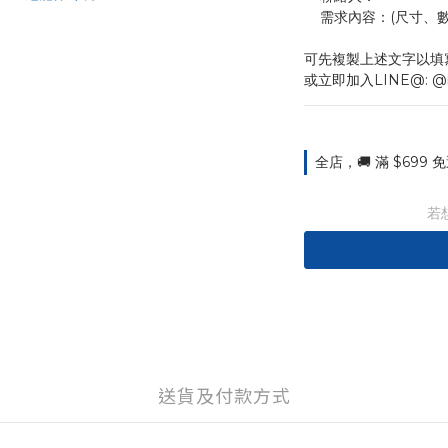
    需求內容：(尺
可先複製上述文字以填
或立即加入LINE@: @
全店，🚚 滿 $699
若
送貨及付款方式