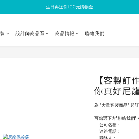
生日再送你100元購物金
滿300回饋10%購物金
加入成為新會員 馬上領取50元購物金
印製
設計師商品區
商品情報
聯絡我們
滿300回饋10%購物金
【客製訂作】
你真好尼
為 "大量客製商品" 起訂
可點選下方"聯絡我們"
    公司名稱：
    連絡電話：
    聯絡人：