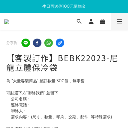
生日再送你100元購物金
滿300回饋10%購物金
加入成為新會員 馬上領取50元購物金
滿300回饋10%購物金
分享到
【客製訂作】BEBK22023-尼
龍立體保冷袋
為 "大量客製商品" 起訂數量 300個，無零售!
可點選下方"聯絡我們" 並留下
    公司名稱：
    連絡電話：
    聯絡人：
    需求內容：(尺寸、數量、印刷、交期、配件...等特殊需求)