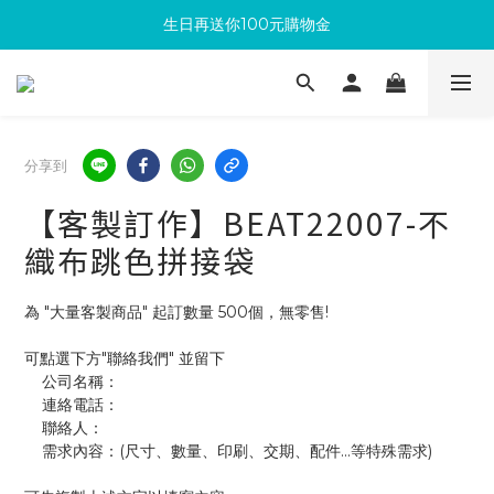
生日再送你100元購物金
滿300回饋10%購物金
加入成為新會員 馬上領取50元購物金
滿300回饋10%購物金
分享到
【客製訂作】BEAT22007-不
織布跳色拼接袋
為 "大量客製商品" 起訂數量 500個，無零售!
可點選下方"聯絡我們" 並留下
    公司名稱：
    連絡電話：
    聯絡人：
    需求內容：(尺寸、數量、印刷、交期、配件...等特殊需求)