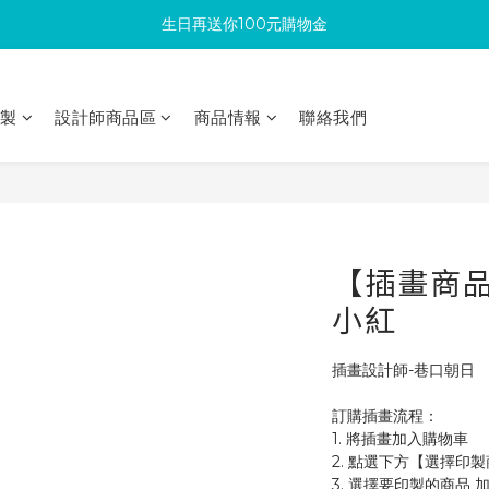
生日再送你100元購物金
滿300回饋10%購物金
加入成為新會員 馬上領取50元購物金
滿300回饋10%購物金
印製
設計師商品區
商品情報
聯絡我們
【插畫商品
小紅
插畫設計師-巷口朝日
訂購插畫流程：
1. 將插畫加入購物車
2. 點選下方【選擇印
3. 選擇要印製的商品 