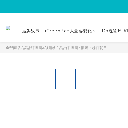
品牌故事
iGreenBag大量客製化
Do現貨1件
全部商品
/
設計師插圖&似顏繪
/
設計師 插圖
/
插圖：巷口朝日