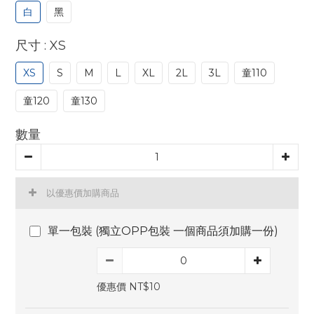
白
黑
: XS
尺寸
XS
S
M
L
XL
2L
3L
童110
童120
童130
數量
以優惠價加購商品
單一包裝 (獨立OPP包裝 一個商品須加購一份)
優惠價 NT$10