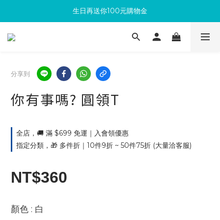
生日再送你100元購物金
滿300回饋10%購物金
加入成為新會員 馬上領取50元購物金
滿300回饋10%購物金
分享到
你有事嗎? 圓領T
全店，🚚 滿 $699 免運｜入會領優惠
指定分類，🎁 多件折｜10件9折 ~ 50件75折 (大量洽客服)
NT$360
: 白
顏色