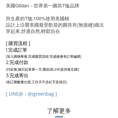
美國Gildan
T
－世界第一圓筒
恤品牌
T
100%
所生產的
恤,
使用美國棉
設計上沿襲美國最受歡迎的圓筒布(無接縫)織法
穿起來,舒適自然,輕鬆自在
[ 購買流程 ]
1.完成訂單
(加入購物車後,完成購買流程,完成後會有訂單編號)
2.完成付款
(付款後,隔日起算第一天,匯款請LINE提供後五碼!)
3.完成寄出
(依訂購數量出貨,工作天不含紅字及假日)
[ LINE@：@igreenbag ]
了解更多