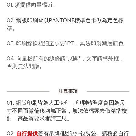
01. 須提供
向量檔ai。
網版印刷皆以PANTONE標準色卡做為定色標
02.
準
。
03. 印刷線條粗細至少要1PT。
無法印製漸層顏色。
04. 向量檔所有的線條請"展開"，文字請轉外框，
否則無法開版。
01.
版印刷皆為人工套印，印刷精準度會因為尺
網
寸不同而微偏移均屬正常，無法依檔案去做精準校
對，高品質要求者請三思。
02.
自行提供
若有吊牌/貼紙/外包裝袋，請務必自行