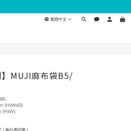
繁體中文
】MUJI麻布袋B5/
B5
cm (HxWxD)
 (HxW)
( 無白墨印製 )