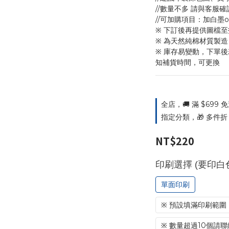
//數量不多 請與客服
//可加購項目：加白墨
※ 下訂後再提供圖檔
※ 為天然純棉材質製
※ 庫存易變動，下單
知補貨時間，可更換
全店，🚚 滿 $699
指定分類，🎁 多件折｜
NT$220
印刷選擇 (要印白
單面印刷
※ 預設填滿印刷範圍 
※ 數量超過10個請