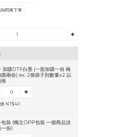
@詢問再下單
品
 加購DTF白墨 (一面加購一份 兩
購兩份) ex: 2個袋子則數量x2 以
類推
價 NT$40
包裝 (獨立OPP包裝 一個商品須
一份)