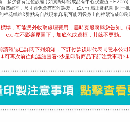
製，多少會有定位誤差 ( 如實際印出成品有中心誤差值 ±1~2cm
有自然縮率，尺寸難免會有些許誤差， ±2cm 屬正常範圍 (同一
上的棉花纖維&雜點為自然現象,印刷可能因袋身上的棉絮造成印
刷標準，可能另外收取處理費用，屆時克服將與您告知
。
ex:
在不影響原圖下，
加底色或邊框，
其餘不更動。
案前請確認已詳閱下列須知，下訂付款後即代表同意本公司
⬇可再次前往此連結查看<少量印製商品下訂注意事項>⬇