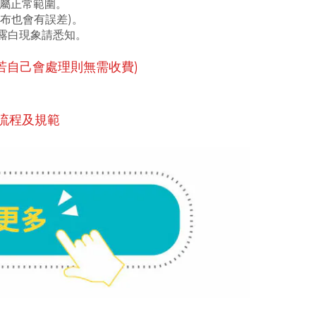
) 屬正常範圍。
批布也會有誤差)。
刷露白現象請悉知。
(若自己會處理則無需收費)
流程及規範