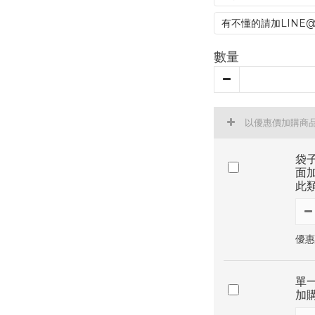
有不懂的請加LINE
數量
以優惠價加購商
袋子
面加
此
優惠
單一
加購