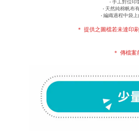
• 手工對位印
• 天然純棉帆布
• 編織過程中袋
＊ 提供之圖檔若未達印
＊ 傳檔