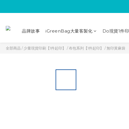
品牌故事
iGreenBag大量客製化
Do現貨1件
全部商品
/
少量現貨印刷【1件起印】
/
布包系列【1件起印】
/
無印黃麻袋