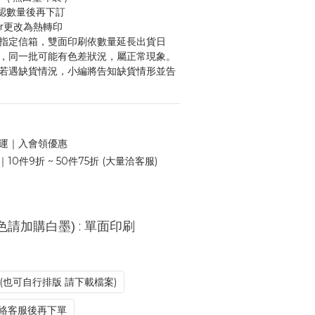
確認數量後再下訂
or更改為熱轉印
至指定信箱，雙面印刷依數量延長出貨日
造，同一批可能有色差狀況，屬正常現象。
後若遇缺貨情況，小編將告知缺貨情形並告
 免運｜入會領優惠
10件9折 ~ 50件75折 (大量洽客服)
: 單面印刷
色請加購白墨)
(也可自行排版 請下載檔案)
聯絡客服後再下單