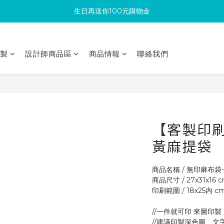
滿300回饋10%購物金
加入成為新會員 馬上領取50元購物金
滿300回饋10%購物金
印製
設計師商品區
商品情報
聯絡我們
【客製印刷
黃麻提袋
商品名稱 / 無印麻布袋-
商品尺寸 / 27x31x16 
印刷範圍 / 18x25內 cm
//一件就可印 來圖印製
//建議印製深色圖、文字 