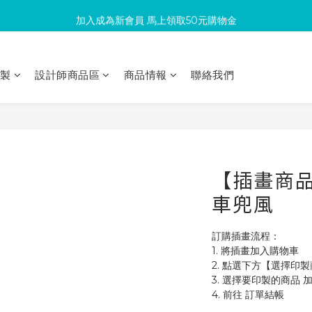
加入成為新會員 馬上領取50元購物金
滿300回饋10%購物金
滿300回饋10%購物金
印製
設計師商品區
商品情報
聯絡我們
【插畫商
車兜風
訂購插畫流程：
1. 將插畫加入購物車
2. 點選下方【選擇印
3. 選擇要印製的商品 
4. 前往 訂單結帳 