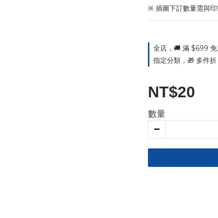
※ 插圖下訂數量需與
全店，🚚 滿 $699
指定分類，🎁 多件折｜
NT$20
數量