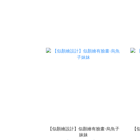
【似顏繪設計】似顏繪有臉畫-烏魚子
【
妹妹