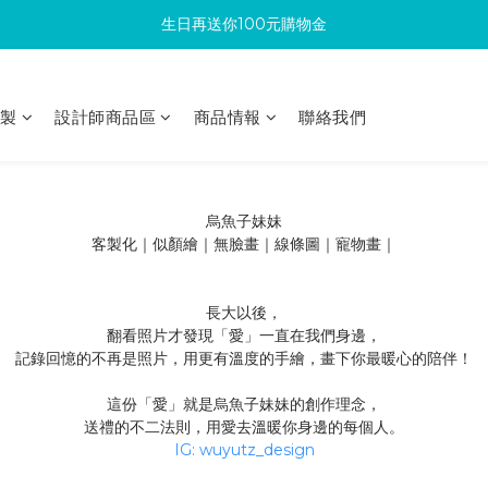
生日再送你100元購物金
滿300回饋10%購物金
加入成為新會員 馬上領取50元購物金
印製
設計師商品區
商品情報
聯絡我們
滿300回饋10%購物金
烏魚子妹妹
客製化｜似顏繪｜無臉畫｜線條圖｜寵物畫｜
長大以後，
翻看照片才發現「愛」一直在我們身邊，
記錄回憶的不再是照片，用更有溫度的手繪，畫下你最暖心的陪伴！
這份「愛」就是烏魚子妹妹的創作理念，
送禮的不二法則，用愛去溫暖你身邊的每個人。
IG: wuyutz_design