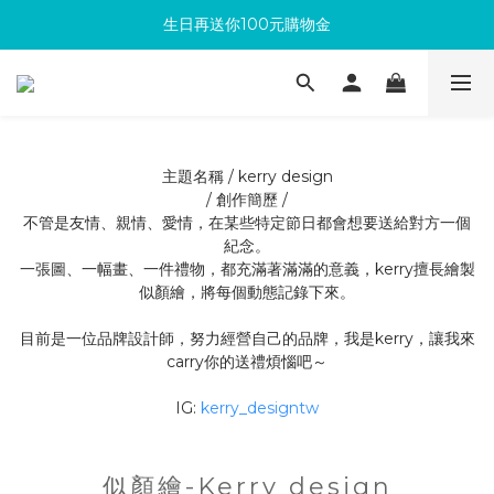
生日再送你100元購物金
滿300回饋10%購物金
加入成為新會員 馬上領取50元購物金
滿300回饋10%購物金
主題名稱 / kerry design
/ 創作簡歷 /
不管是友情、親情、愛情，在某些特定節日都會想要送給對方一個
紀念。
一張圖、一幅畫、一件禮物，都充滿著滿滿的意義，kerry擅長繪製
似顏繪，將每個動態記錄下來。
目前是一位品牌設計師，努力經營自己的品牌，我是kerry，讓我來
carry你的送禮煩惱吧～
IG:
kerry_designtw
似顏繪-Kerry design