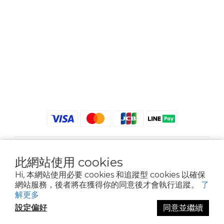
$
TWD
繁體中文
此網站使用 cookies
Hi, 本網站使用必要 cookies 和追蹤型 cookies 以確保
網站服務，後者將在獲得你的同意後才會執行追蹤。
了
解更多
2021 © iGreenbag | DoaBag | Working Hrs 8:30 - 18:00｜新北市新莊區中正路
設定偏好
同意並繼續
659-5號3樓 | 02-2903-8800 | 統編 : 28396448 (唯一統編無關係企業)