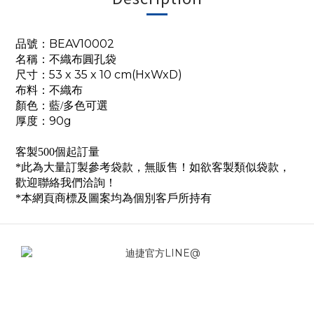
品號：BEAV10002
名稱：
不織布圓孔袋
尺寸：53 x 35 x 10 cm(HxWxD)
布料：不織布
顏色：藍/多色可選
厚度：90g
客製500個起訂量
*此為大量訂製參考袋款，無販售！如欲客製類似袋款，
歡迎聯絡我們洽詢！
*本網頁商標及圖案均為個別客戶所持有