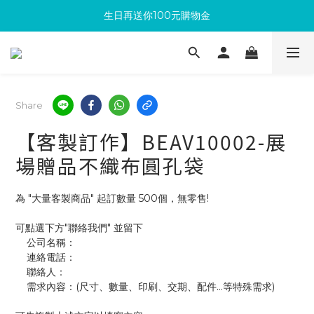
生日再送你100元購物金
滿300回饋10%購物金
加入成為新會員 馬上領取50元購物金
滿300回饋10%購物金
Share
【客製訂作】BEAV10002-展
場贈品不織布圓孔袋
為 "大量客製商品" 起訂數量 500個，無零售!
可點選下方"聯絡我們" 並留下
    公司名稱：
    連絡電話：
    聯絡人：
    需求內容：(尺寸、數量、印刷、交期、配件...等特殊需求)