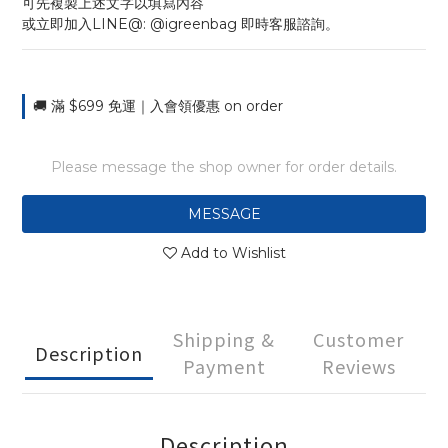
可先複製上述文字以填寫內容
或立即加入LINE@: @igreenbag 即時客服諮詢。
🚚 滿 $699 免運｜入會領優惠 on order
Please message the shop owner for order details.
MESSAGE
Add to Wishlist
Shipping &
Customer
Description
Payment
Reviews
Description