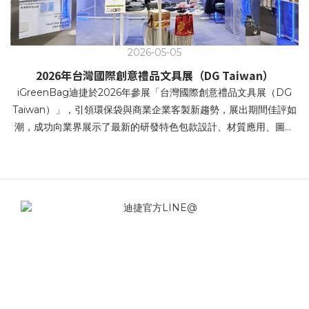
2026-05-05
2026年台灣國際創意禮品文具展（DG Taiwan）
iGreenBag迪捷於2026年參展「台灣國際創意禮品文具展（DG
Taiwan）」，引領環保袋與商業企業客製新趨勢，展出期間佳評如
潮，成功向業界展示了最新的研發特色包款設計、材質應用、圖文
設計、環保產品等,創新設計以及全方位的服務項目。本次展場視覺
以科技 × 未來 × 永續 為主軸 強調科技回收 / 回溯未來 / 再生循環 /
科幻科技感。 科技賦能再生，循環成為本能 • 價值循環，再生未來
• 再生未來，未來重生 • 回收科技，重構未來提袋 • 科技賦能再生，
循環成為本能 iGreenBag迪捷針對企業客戶端（B2B）展示了創新
設計兼顧環保、時尚與實用性的多元化提袋解決方案。在追求永續
發展的時代，帆布袋不僅是重複使用的環保載具，更是企業傳遞品
牌精神的重要媒介。 iGreenBag讓企業能準確掌握市場最新趨勢與
資訊，並快速找到利於宣傳企業品牌或包裝自家商品的優質產品。
無論是商務禮品包溫袋或是商品帆布袋、不織布提袋，皆能滿足高