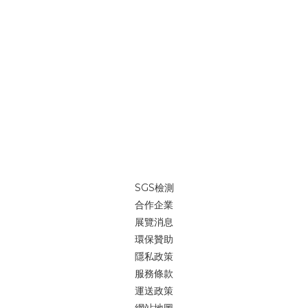
品質的需求，歡迎各大企業隨時詢價詢問。這次展覽很多人問我
們：「自我修復記憶纖維現場有嗎？」 我們說：「這是時光機的概
念，上面時間是2066年。」不只是展示「現在能做什麼」，更是讓
人開始想像「未來會是什麼樣子」。就像二十年前，我們很難想像
自動駕駛甚至飛行車會逐漸成為現實；而今天，我們把一個還不存
在的材質概念放進展場，讓它先存在於想像裡開始。 大量全客製印
刷//少量來一件就印//帆布袋、並且能夠重複使用，為愛護地球盡一
份心。我們高於業界的自我品質要求，不斷研究、創新，為了地球
提供一個輕鬆無負擔的綠色提袋「我們能做的事，就是堅持「環
保」的善念，能為地球減少些傷害。大家一起努力吧~ 🔎做個包//來
一件就印//https://reurl.cc/xpNNpN LINE@客服 👉
SGS檢測
https://reurl.cc/V88jan (ID：@igreenbag)🔎iGreenBag大量客
合作企業
製包款官網新貨作工參考👉 https://reurl.cc/nDDdd8Line@快速
展覽消息
詢價👉 https://reurl.cc/V88jan (ID：@igreenbag)
環保贊助
隱私政策
服務條款
運送政策
網站地圖