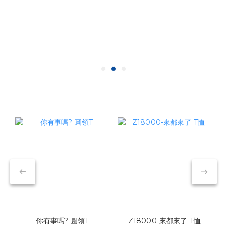
你有事嗎? 圓領T
Z18000-來都來了 T恤