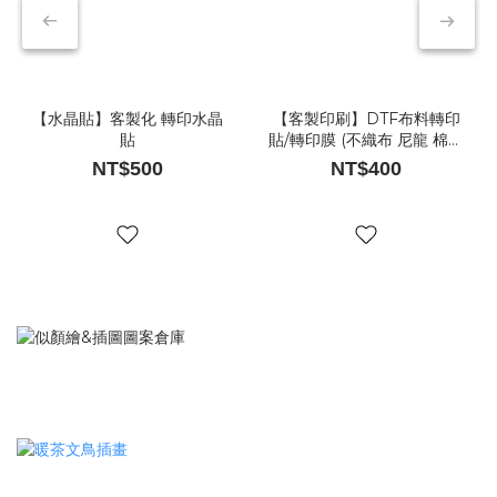
【水晶貼】客製化 轉印水晶
【客製印刷】DTF布料轉印
貼
貼/轉印膜 (不織布 尼龍 棉布
材質適用)
NT$500
NT$400