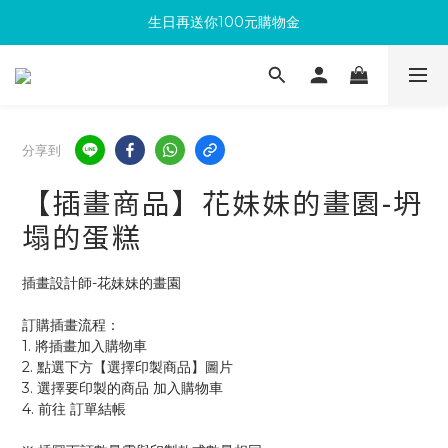
生日再送你100元購物金
滿300回饋10%購物金
加入成為新會員 馬上領取50元購物金
滿300回饋10%購物金
分享到
【插畫商品】花妹妹的畫園-坍
塌的蛋糕
插畫設計師-花妹妹的畫園
訂購插畫流程：
1. 將插畫加入購物車
2. 點選下方【選擇印製商品】圖片
3. 選擇要印製的商品 加入購物車 
4. 前往 訂單結帳 