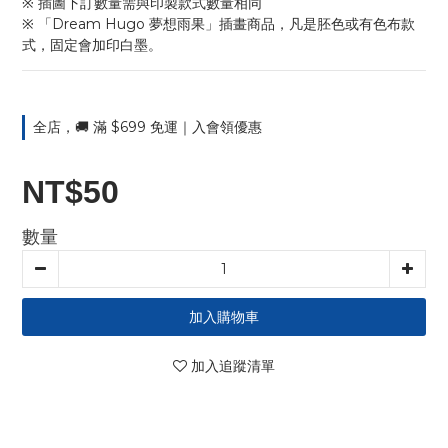
※ 插圖下訂數量需與印製款式數量相同
※ 「Dream Hugo 夢想雨果」插畫商品，凡是胚色或有色布款
式，固定會加印白墨。
全店，🚚 滿 $699 免運｜入會領優惠
NT$50
數量
加入購物車
加入追蹤清單