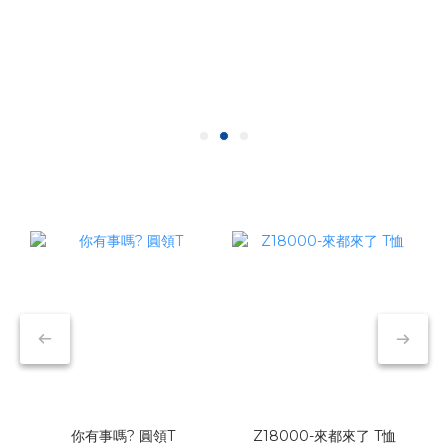
你有事嗎? 圓領T
Z18000-來都來了 T恤