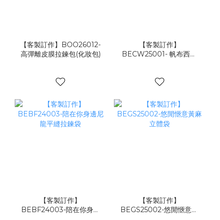
【客製訂作】BOO26012-
【客製訂作】
高彈離皮膜拉鍊包(化妝包)
BECW25001- 帆布西裝
套
【客製訂作】
【客製訂作】
BEBF24003-陪在你身邊
BEGS25002-悠閒愜意黃
尼龍平縫拉鍊袋
麻立體袋