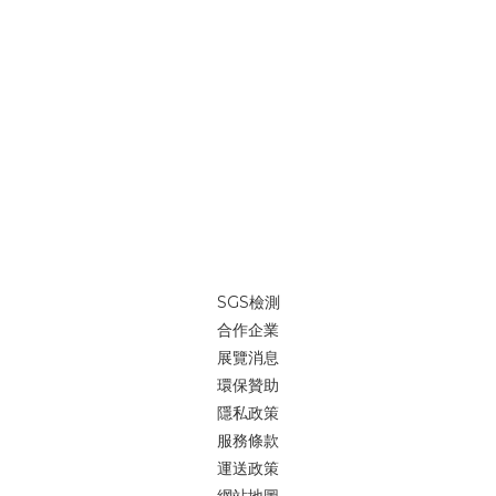
品質的需求，歡迎各大企業隨時詢價詢問。這次展覽很多人問我
們：「自我修復記憶纖維現場有嗎？」 我們說：「這是時光機的概
念，上面時間是2066年。」不只是展示「現在能做什麼」，更是讓
人開始想像「未來會是什麼樣子」。就像二十年前，我們很難想像
自動駕駛甚至飛行車會逐漸成為現實；而今天，我們把一個還不存
在的材質概念放進展場，讓它先存在於想像裡開始。 大量全客製印
刷//少量來一件就印//帆布袋、並且能夠重複使用，為愛護地球盡一
份心。我們高於業界的自我品質要求，不斷研究、創新，為了地球
提供一個輕鬆無負擔的綠色提袋「我們能做的事，就是堅持「環
保」的善念，能為地球減少些傷害。大家一起努力吧~ 🔎做個包//來
一件就印//https://reurl.cc/xpNNpN LINE@客服 👉
SGS檢測
https://reurl.cc/V88jan (ID：@igreenbag)🔎iGreenBag大量客
合作企業
製包款官網新貨作工參考👉 https://reurl.cc/nDDdd8Line@快速
展覽消息
詢價👉 https://reurl.cc/V88jan (ID：@igreenbag)
環保贊助
隱私政策
服務條款
運送政策
網站地圖