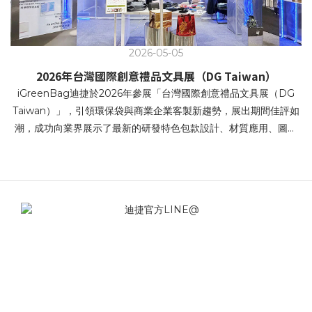
2026-05-05
2026年台灣國際創意禮品文具展（DG Taiwan）
iGreenBag迪捷於2026年參展「台灣國際創意禮品文具展（DG
Taiwan）」，引領環保袋與商業企業客製新趨勢，展出期間佳評如
潮，成功向業界展示了最新的研發特色包款設計、材質應用、圖文
設計、環保產品等,創新設計以及全方位的服務項目。本次展場視覺
以科技 × 未來 × 永續 為主軸 強調科技回收 / 回溯未來 / 再生循環 /
科幻科技感。 科技賦能再生，循環成為本能 • 價值循環，再生未來
• 再生未來，未來重生 • 回收科技，重構未來提袋 • 科技賦能再生，
循環成為本能 iGreenBag迪捷針對企業客戶端（B2B）展示了創新
設計兼顧環保、時尚與實用性的多元化提袋解決方案。在追求永續
發展的時代，帆布袋不僅是重複使用的環保載具，更是企業傳遞品
牌精神的重要媒介。 iGreenBag讓企業能準確掌握市場最新趨勢與
資訊，並快速找到利於宣傳企業品牌或包裝自家商品的優質產品。
無論是商務禮品包溫袋或是商品帆布袋、不織布提袋，皆能滿足高