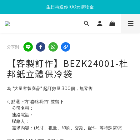
生日再送你100元購物金
滿300回饋10%購物金
加入成為新會員 馬上領取50元購物金
滿300回饋10%購物金
分享到
【客製訂作】BEZK24001-杜
邦紙立體保冷袋
為 "大量客製商品" 起訂數量 300個，無零售!
可點選下方"聯絡我們" 並留下
    公司名稱：
    連絡電話：
    聯絡人：
    需求內容：(尺寸、數量、印刷、交期、配件...等特殊需求)